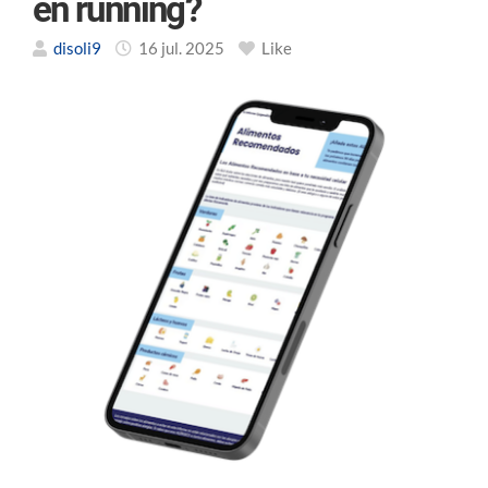
en running?
disoli9
16 jul. 2025
Like