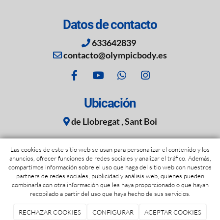
Datos de contacto
633642839
contacto@olympicbody.es
Ubicación
de Llobregat , Sant Boi
Las cookies de este sitio web se usan para personalizar el contenido y los
anuncios, ofrecer funciones de redes sociales y analizar el tráfico. Además,
Entrenador personal Sant Joan Despí
|
Nutricionista en
compartimos información sobre el uso que haga del sitio web con nuestros
Sant Boi
|
Entrenador personal Sant Boi de Llobregat
partners de redes sociales, publicidad y análisis web, quienes pueden
|
Entrenamiento personal en Sant Boi
combinarla con otra información que les haya proporcionado o que hayan
recopilado a partir del uso que haya hecho de sus servicios.
SALVADOR LOZANO BLANCH
2026
|
Aviso legal y Política de
privacidad
|
Política de cookies
|
Términos y condiciones de
RECHAZAR COOKIES
CONFIGURAR
ACEPTAR COOKIES
compra