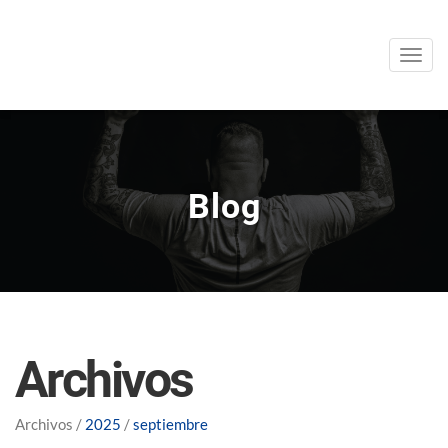
Men
Blog
Archivos
Archivos /
2025
/
septiembre