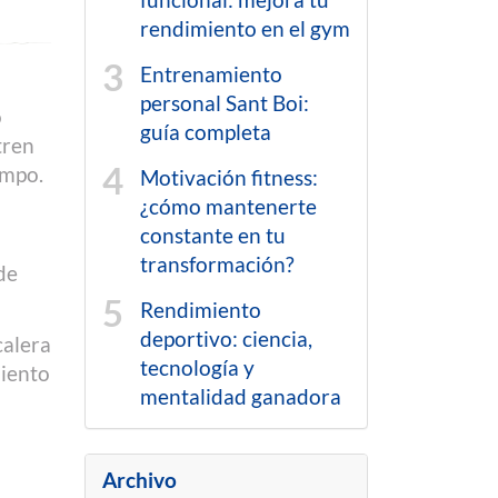
funcional: mejora tu
rendimiento en el gym
Entrenamiento
personal Sant Boi:
o
guía completa
tren
empo.
Motivación fitness:
¿cómo mantenerte
constante en tu
transformación?
de
Rendimiento
deportivo: ciencia,
calera
tecnología y
miento
mentalidad ganadora
Archivo