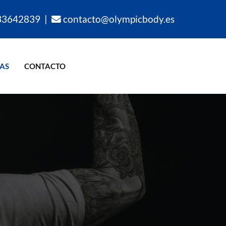
3642839
|
contacto@olympicbody.es
IAS
CONTACTO