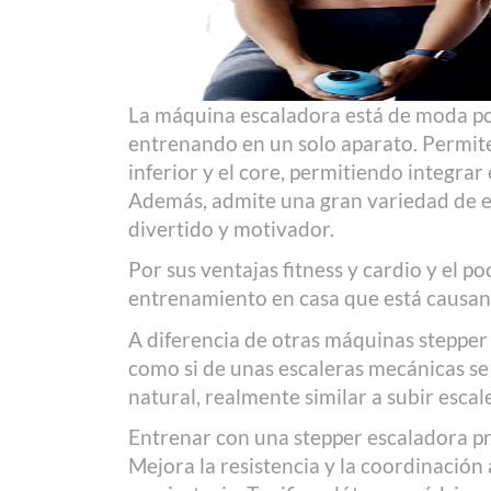
La máquina escaladora está de moda por
entrenando en un solo aparato. Permite 
inferior y el core, permitiendo integrar
Además, admite una gran variedad de e
divertido y motivador.
Por sus ventajas fitness y cardio y el 
entrenamiento en casa que está causan
A diferencia de otras máquinas stepper
como si de unas escaleras mecánicas se
natural, realmente similar a subir escal
Entrenar con una stepper escaladora pro
Mejora la resistencia y la coordinación 