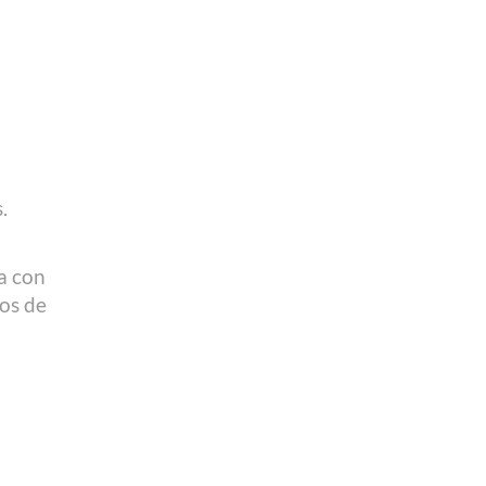
.
a con
los de